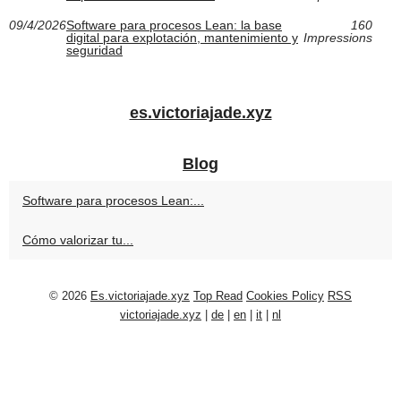
09/4/2026
Software para procesos Lean: la base
160
digital para explotación, mantenimiento y
Impressions
seguridad
es.victoriajade.xyz
Blog
Software para procesos Lean:...
Cómo valorizar tu...
© 2026
Es.victoriajade.xyz
Top Read
Cookies Policy
RSS
victoriajade.xyz
|
de
|
en
|
it
|
nl